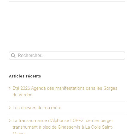
Lavandes
en
fleurs
Rechercher
Articles récents
Eté 2026 Agenda des manifestations dans les Gorges
du Verdon
Les chèvres de ma mère
La transhumance d’Alphonse LOPEZ, dernier berger
transhumant à pied de Ginasservis à La Colle Saint-
Michel.