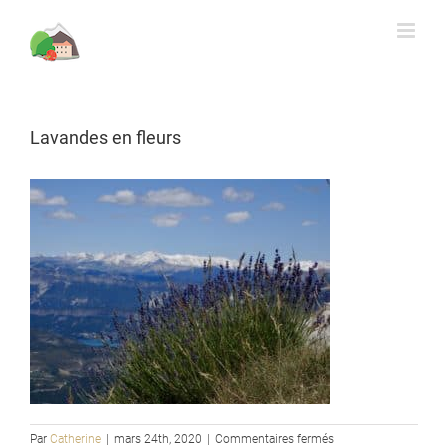
Rechercher
Skip
to
content
Lavandes en fleurs
sur
Par
Catherine
|
mars 24th, 2020
|
Commentaires fermés