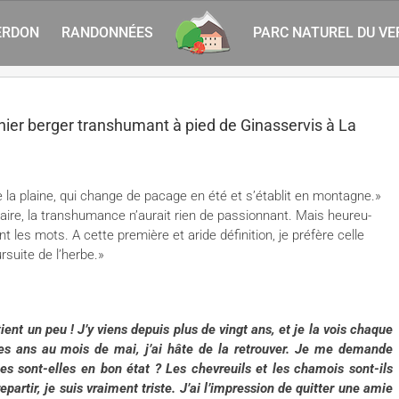
ERDON
RANDONNÉES
PARC NATUREL DU V
er berger transhumant à pied de Ginasservis à La
e la plaine, qui change de pacage en été et s’établit en montagne.»
onnaire, la transhumance n’aurait rien de passionnant. Mais heureu­
t les mots. A cette première et aride définition, je préfère celle
suite de l’herbe.»
ient un peu ! J’y viens depuis plus de vingt ans, et je la vois chaque
 les ans au mois de mai, j’ai hâte de la retrouver. Je me demande
es sont-elles en bon état ? Les chevreuils et les chamois sont-ils
artir, je suis vraiment triste. J’ai l’impression de quitter une amie