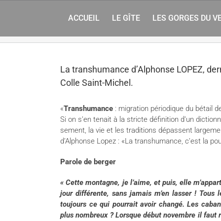
Rechercher
Skip
to
ACCUEIL
LE GÎTE
LES GORGES DU V
content
La transhumance d’Alphonse LOPEZ, derni
Colle Saint-Michel.
«
Transhumance
: migration périodique du bétail d
Si on s’en tenait à la stricte définition d’un dicti
sement, la vie et les traditions dépassent largemen
d’Alphonse Lopez : «La transhumance, c’est la pour
Parole de berger
« Cette montagne, je l’aime, et puis, elle m’appart
jour différente, sans jamais m’en lasser ! Tous
toujours ce qui pourrait avoir changé. Les caban
plus nombreux ? Lorsque début novembre il faut rep