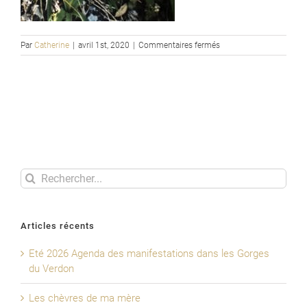
sur
Par
Catherine
|
avril 1st, 2020
|
Commentaires fermés
Hyacinthoides
italica
Rechercher
Articles récents
Eté 2026 Agenda des manifestations dans les Gorges
du Verdon
Les chèvres de ma mère