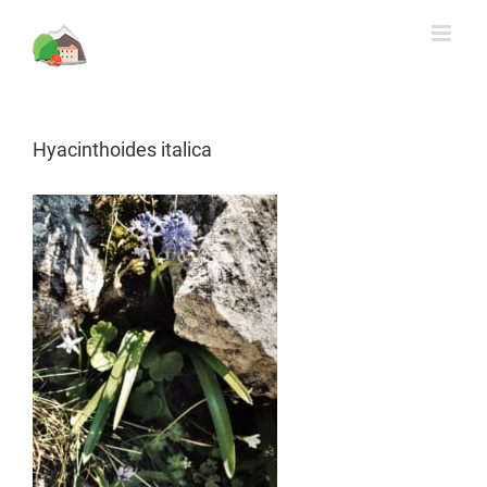
Rechercher
Skip
to
content
Hyacinthoides italica