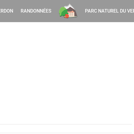
ERDON
RANDONNÉES
PARC NATUREL DU V
era