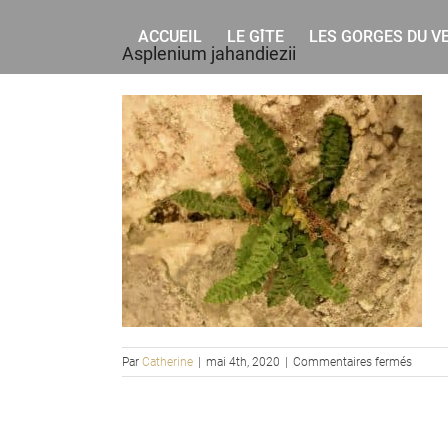
Rechercher
Skip
to
ACCUEIL
LE GÎTE
LES GORGES DU V
Asplenium jahandiezii
content
sur
Par
Catherine
|
mai 4th, 2020
|
Commentaires fermés
Asple
jahandi