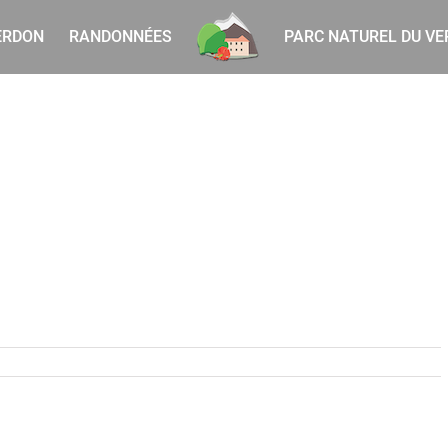
ERDON
RANDONNÉES
PARC NATUREL DU V
nium
ezii