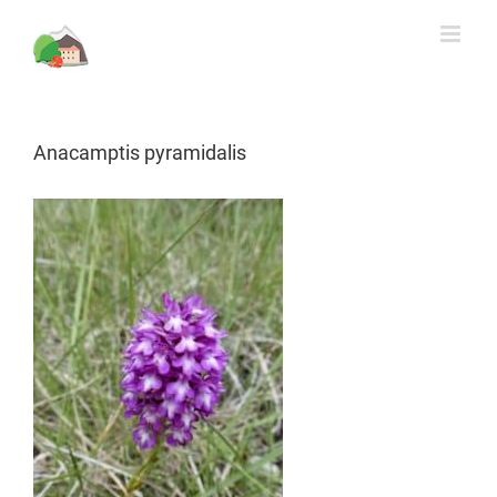
Rechercher
Skip
to
content
Anacamptis pyramidalis