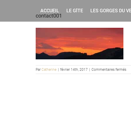
Rechercher
Skip
to
ACCUEIL
LE GÎTE
LES GORGES DU V
contact001
content
sur
Par
Catherine
|
février 14th, 2017
|
Commentaires fermés
co