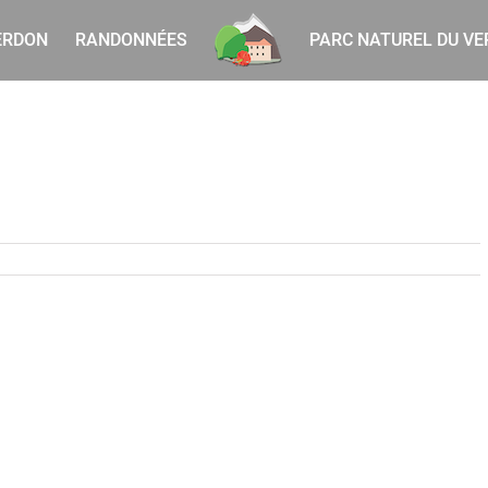
ERDON
RANDONNÉES
PARC NATUREL DU V
ntact001