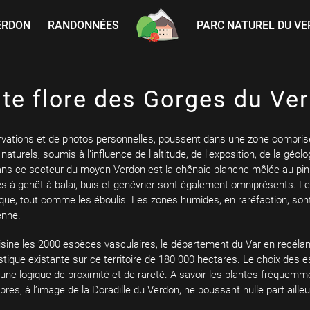
ERDON
RANDONNÉES
PARC NATUREL DU V
ite flore des Gorges du Ve
ervations et de photos personnelles, poussent dans une zone compris
 naturels, soumis à l’influence de l’altitude, de l’exposition, de la gé
dans ce secteur du moyen Verdon est la chênaie blanche mêlée au pin
rrés à genêt à balai, buis et genévrier sont également omniprésents. 
ique, tout comme les éboulis. Les zones humides, en raréfaction, sont
enne.
oisine les 2000 espèces vasculaires, le département du Var en recéla
istique existante sur ce territoire de 180 000 hectares. Le choix des
r une logique de proximité et de rareté. A savoir les plantes fréque
èbres, à l’image de la Doradille du Verdon, ne poussant nulle part ai