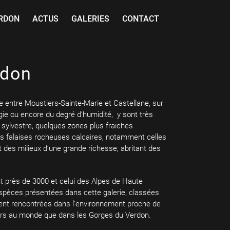
ERDON
ACTUS
GALERIES
CONTACT
rdon
e entre Moustiers-Sainte-Marie et Castellane, sur
ologie ou encore du degré d’humidité, y sont très
 sylvestre, quelques zones plus fraiches
Les falaises rocheuses calcaires, notamment celles
 des milieux d’une grande richesse, abritant des
nt près de 3000 et celui des Alpes de Haute
 espèces présentées dans cette galerie, classées
mment rencontrées dans l’environnement proche de
lleurs au monde que dans les Gorges du Verdon.