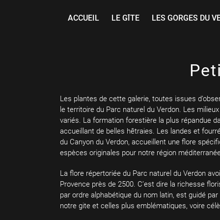
Rechercher
Skip
to
ACCUEIL
LE GÎTE
LES GORGES DU V
content
Pet
Les plantes de cette galerie, toutes issues d’obs
le territoire du Parc naturel du Verdon. Les milieux
variés. La formation forestière la plus répandue 
accueillant de belles hêtraies. Les landes et fou
du Canyon du Verdon, accueillent une flore spécif
espèces originales pour notre région méditerrané
La flore répertoriée du Parc naturel du Verdon av
Provence près de 2500. C’est dire la richesse flor
par ordre alphabétique du nom latin, est guidé pa
notre gite et celles plus emblématiques, voire cél