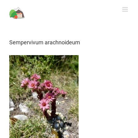
Rechercher
Skip
to
content
Sempervivum arachnoideum