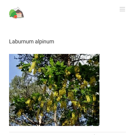
Rechercher
Skip
to
content
Laburnum alpinum