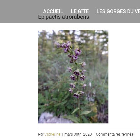
Rechercher
Skip
to
ACCUEIL
LE GÎTE
LES GORGES DU V
Epipactis atrorubens
content
sur
Par
Catherine
|
mars 30th, 2020
|
Commentaires fermés
Epip