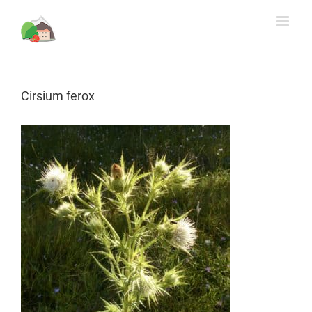
Rechercher
Skip
to
content
Cirsium ferox