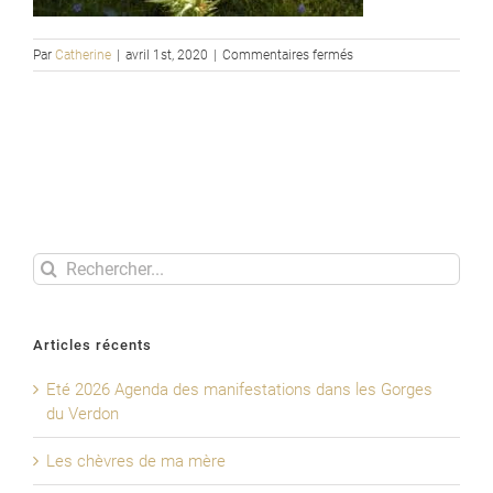
sur
Par
Catherine
|
avril 1st, 2020
|
Commentaires fermés
Cirsium
ferox
Rechercher
Articles récents
Eté 2026 Agenda des manifestations dans les Gorges
du Verdon
Les chèvres de ma mère