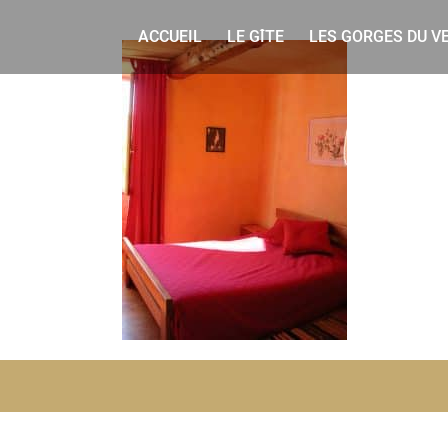
Rechercher
Skip
to
ACCUEIL
LE GÎTE
LES GORGES DU V
content